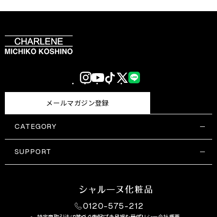
Instagram
YouTube
TikTok
X
LINE
(Twitter)
メールマガジン登録
CATEGORY
すべての商品一覧
コスメティックス
SUPPORT
サプリメント・保健機能食品
ご利用ガイド
食品・飲料
お問い合わせ
お悩み・効果
0120-575-212