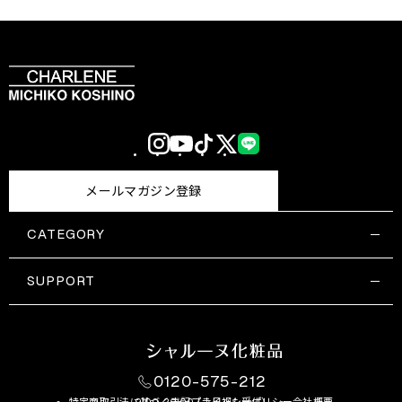
Instagram
YouTube
TikTok
X
LINE
(Twitter)
メールマガジン登録
CATEGORY
すべての商品一覧
コスメティックス
SUPPORT
サプリメント・保健機能食品
ご利用ガイド
食品・飲料
お問い合わせ
お悩み・効果
0120-575-212