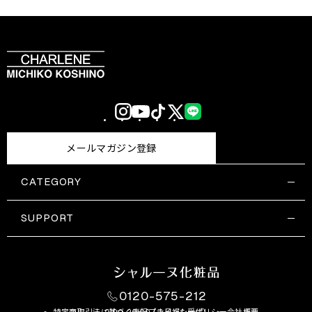
Instagram
YouTube
TikTok
X
LINE
(Twitter)
メールマガジン登録
CATEGORY
すべての商品一覧
コスメティックス
SUPPORT
サプリメント・保健機能食品
ご利用ガイド
食品・飲料
お問い合わせ
お悩み・効果
0120-575-212