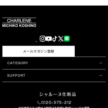
Instagram
YouTube
TikTok
X
LINE
(Twitter)
メールマガジン登録
CATEGORY
すべての商品一覧
コスメティックス
SUPPORT
サプリメント・保健機能食品
ご利用ガイド
食品・飲料
お問い合わせ
お悩み・効果
0120-575-212