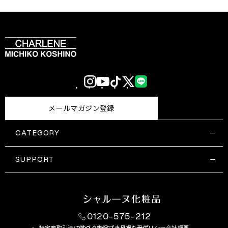
Instagram
YouTube
TikTok
X
LINE
(Twitter)
メールマガジン登録
CATEGORY
すべての商品一覧
コスメティックス
SUPPORT
サプリメント・保健機能食品
ご利用ガイド
食品・飲料
お問い合わせ
お悩み・効果
0120-575-212