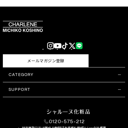
Instagram
YouTube
TikTok
X
LINE
(Twitter)
メールマガジン登録
CATEGORY
すべての商品一覧
コスメティックス
SUPPORT
サプリメント・保健機能食品
ご利用ガイド
食品・飲料
お問い合わせ
お悩み・効果
0120-575-212