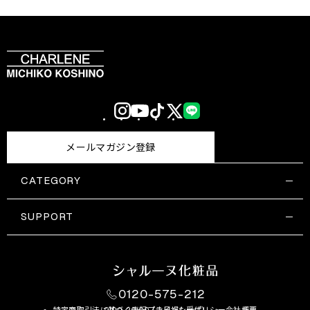
Instagram
YouTube
TikTok
X
LINE
(Twitter)
メールマガジン登録
CATEGORY
すべての商品一覧
コスメティックス
SUPPORT
サプリメント・保健機能食品
ご利用ガイド
食品・飲料
お問い合わせ
お悩み・効果
0120-575-212