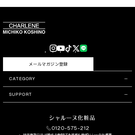
Instagram
YouTube
TikTok
X
LINE
(Twitter)
メールマガジン登録
CATEGORY
すべての商品一覧
コスメティックス
SUPPORT
サプリメント・保健機能食品
ご利用ガイド
食品・飲料
お問い合わせ
お悩み・効果
0120-575-212