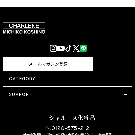
Instagram
YouTube
TikTok
X
LINE
(Twitter)
メールマガジン登録
CATEGORY
すべての商品一覧
コスメティックス
SUPPORT
サプリメント・保健機能食品
ご利用ガイド
食品・飲料
お問い合わせ
お悩み・効果
0120-575-212