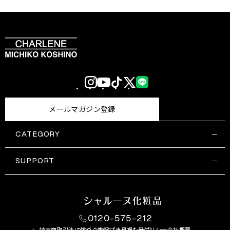
Instagram
YouTube
TikTok
X
LINE
(Twitter)
メールマガジン登録
CATEGORY
すべての商品一覧
コスメティックス
SUPPORT
サプリメント・保健機能食品
ご利用ガイド
食品・飲料
お問い合わせ
お悩み・効果
0120-575-212