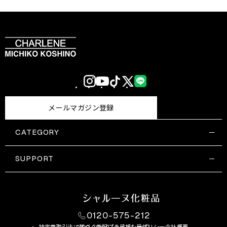
Instagram
YouTube
TikTok
X
LINE
(Twitter)
メールマガジン登録
CATEGORY
すべての商品一覧
コスメティックス
SUPPORT
サプリメント・保健機能食品
ご利用ガイド
食品・飲料
お問い合わせ
お悩み・効果
0120-575-212