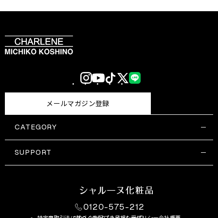
Instagram
YouTube
TikTok
X
LINE
(Twitter)
メールマガジン登録
CATEGORY
すべての商品一覧
コスメティックス
SUPPORT
サプリメント・保健機能食品
ご利用ガイド
食品・飲料
お問い合わせ
お悩み・効果
0120-575-212