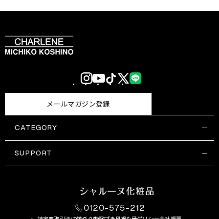
Instagram
YouTube
TikTok
X
LINE
(Twitter)
メールマガジン登録
CATEGORY
すべての商品一覧
コスメティックス
SUPPORT
サプリメント・保健機能食品
ご利用ガイド
食品・飲料
お問い合わせ
お悩み・効果
0120-575-212