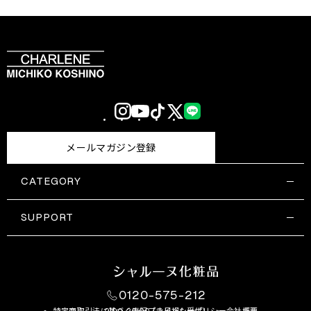
Instagram
YouTube
TikTok
X
LINE
(Twitter)
メールマガジン登録
CATEGORY
すべての商品一覧
コスメティックス
SUPPORT
サプリメント・保健機能食品
ご利用ガイド
食品・飲料
お問い合わせ
お悩み・効果
0120-575-212