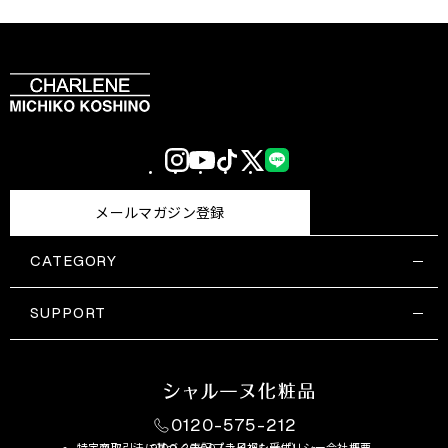
Instagram
YouTube
TikTok
X
LINE
(Twitter)
メールマガジン登録
CATEGORY
すべての商品一覧
コスメティックス
SUPPORT
サプリメント・保健機能食品
ご利用ガイド
食品・飲料
お問い合わせ
お悩み・効果
0120-575-212