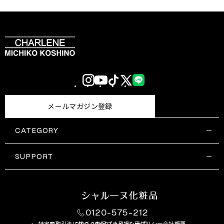
Instagram
YouTube
TikTok
X
LINE
(Twitter)
メールマガジン登録
CATEGORY
すべての商品一覧
コスメティックス
SUPPORT
サプリメント・保健機能食品
ご利用ガイド
食品・飲料
お問い合わせ
お悩み・効果
0120-575-212