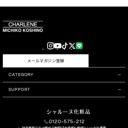
Instagram
YouTube
TikTok
X
LINE
(Twitter)
メールマガジン登録
CATEGORY
すべての商品一覧
コスメティックス
SUPPORT
サプリメント・保健機能食品
ご利用ガイド
食品・飲料
お問い合わせ
お悩み・効果
0120-575-212