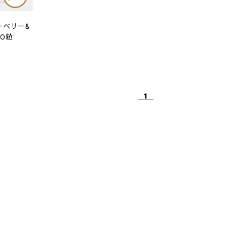
ルーベリー&
60粒
1