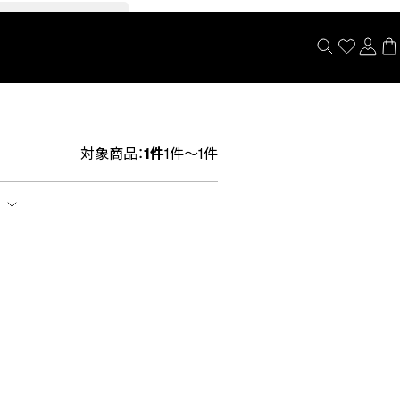
閉じる
対象商品：
1件
1件～1件