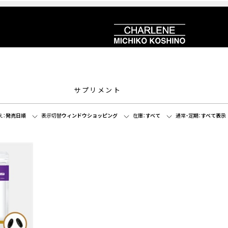
サプリメント
え：
発売日順
表示切替
ウィンドウショッピング
在庫：
すべて
通常・定期：
すべて表示