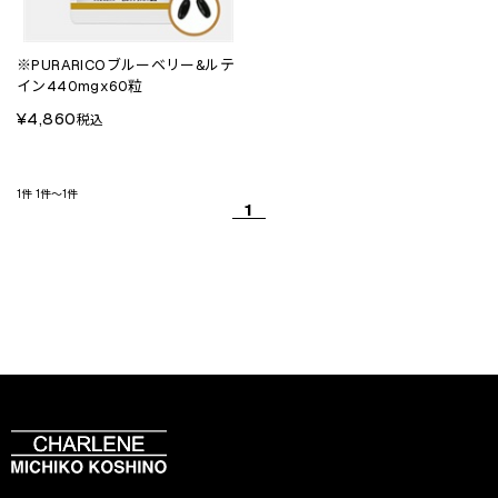
※PURARICOブルーベリー&ルテ
イン440mgx60粒
¥4,860
税込
1件
1件～1件
1