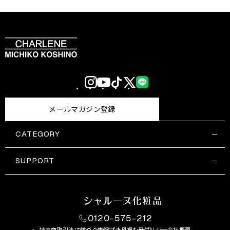
Instagram
YouTube
TikTok
X
LINE
(Twitter)
メールマガジン登録
CATEGORY
すべての商品一覧
コスメティックス
SUPPORT
サプリメント・保健機能食品
ご利用ガイド
食品・飲料
お問い合わせ
お悩み・効果
0120-575-212