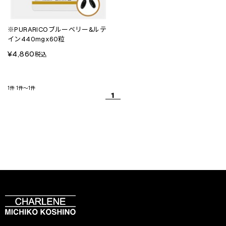
※PURARICOブルーベリー&ルテ
イン440mgx60粒
¥4,860
税込
1件
1件～1件
1