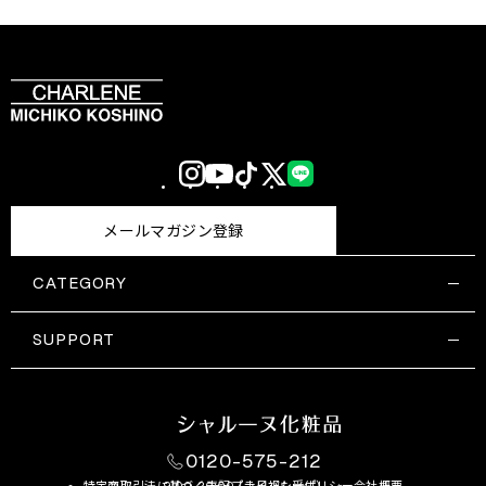
Instagram
YouTube
TikTok
X
LINE
(Twitter)
メールマガジン登録
CATEGORY
すべての商品一覧
コスメティックス
SUPPORT
サプリメント・保健機能食品
ご利用ガイド
食品・飲料
お問い合わせ
お悩み・効果
0120-575-212