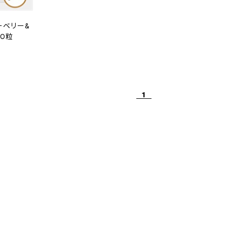
ルーベリー&
60粒
1