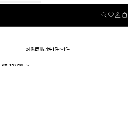
閉じる
対象商品：
1件
1件～1件
・定期：
すべて表示