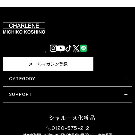
Instagram
YouTube
TikTok
X
LINE
(Twitter)
メールマガジン登録
CATEGORY
すべての商品一覧
コスメティックス
SUPPORT
サプリメント・保健機能食品
ご利用ガイド
食品・飲料
お問い合わせ
お悩み・効果
0120-575-212