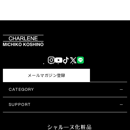
Instagram
YouTube
TikTok
X
LINE
(Twitter)
メールマガジン登録
CATEGORY
すべての商品一覧
コスメティックス
SUPPORT
サプリメント・保健機能食品
ご利用ガイド
食品・飲料
お問い合わせ
お悩み・効果