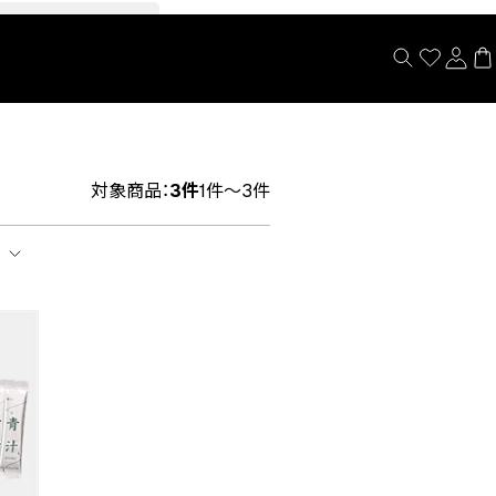
閉じる
対象商品：
3件
1件～3件