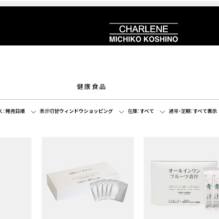
健康食品
え：
発売日順
表示切替
ウィンドウショッピング
在庫：
すべて
通常・定期：
すべて表示