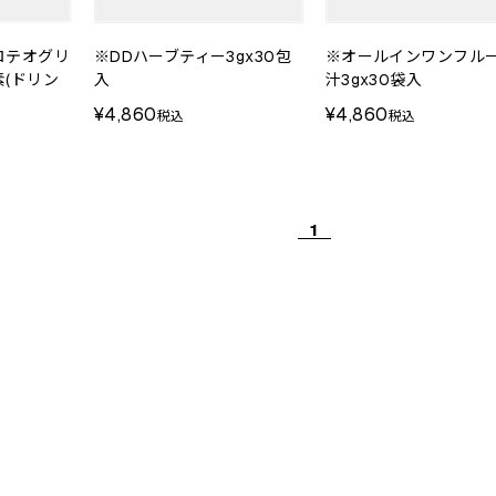
ロテオグリ
※DDハーブティー3gx30包
※オールインワンフル
(ドリン
入
汁3gx30袋入
¥4,860
¥4,860
税込
税込
1