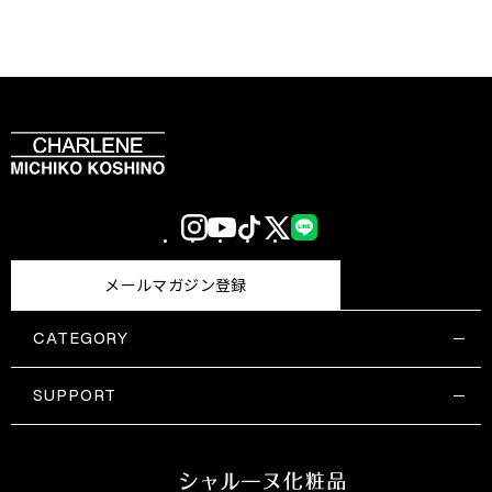
Instagram
YouTube
TikTok
X
LINE
(Twitter)
メールマガジン登録
CATEGORY
すべての商品一覧
コスメティックス
SUPPORT
サプリメント・保健機能食品
ご利用ガイド
食品・飲料
お問い合わせ
お悩み・効果