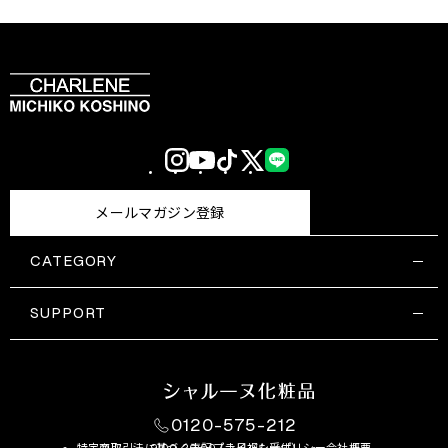
Instagram
YouTube
TikTok
X
LINE
(Twitter)
メールマガジン登録
CATEGORY
すべての商品一覧
コスメティックス
SUPPORT
サプリメント・保健機能食品
ご利用ガイド
食品・飲料
お問い合わせ
お悩み・効果
0120-575-212