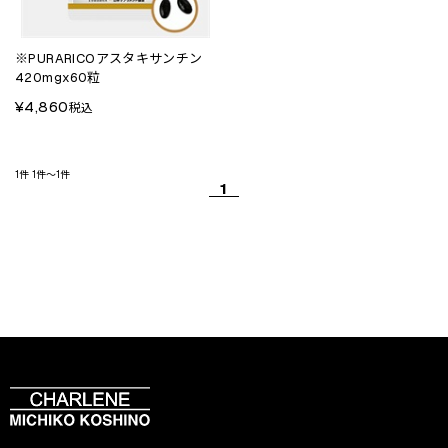
※PURARICOアスタキサンチン
420mgx60粒
¥4,860
税込
1件
1件～1件
1