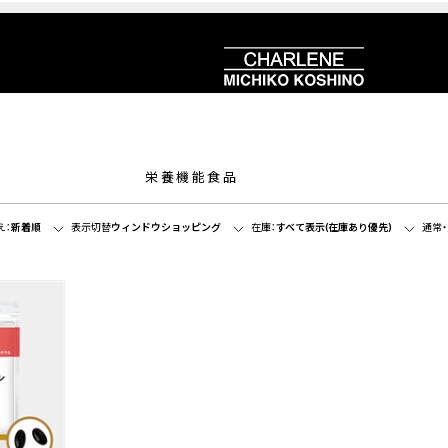
栄養機能食品
え：
新着順
表示切替
ウィンドウショッピング
在庫：
すべて表示(在庫あり優先)
通常・