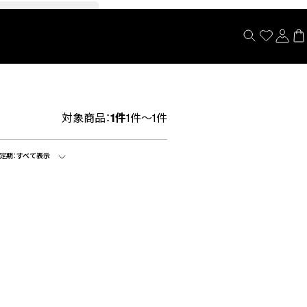
閉じる
対象商品：
1件
1件～1件
定期：
すべて表示