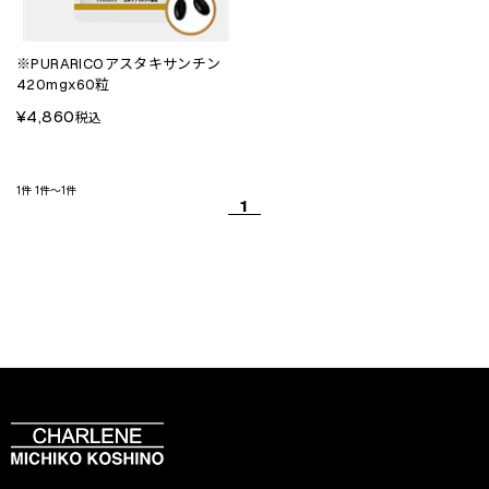
※PURARICOアスタキサンチン
420mgx60粒
¥4,860
税込
1件
1件～1件
1