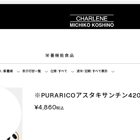
栄養機能食品
え：
新着順
表示切替
一覧
在庫：
すべて
通常・定期：
すべて表示
※PURARICOアスタキサンチン420
¥4,860
税込