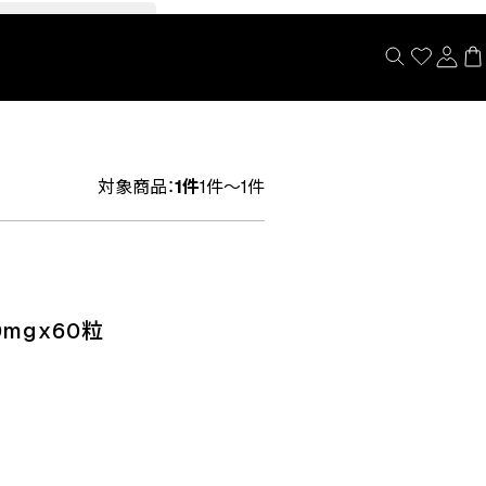
閉じる
対象商品：
1件
1件～1件
mgx60粒