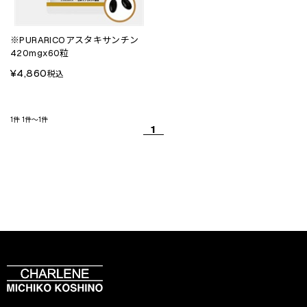
※PURARICOアスタキサンチン
420mgx60粒
¥4,860
税込
1件
1件～1件
1