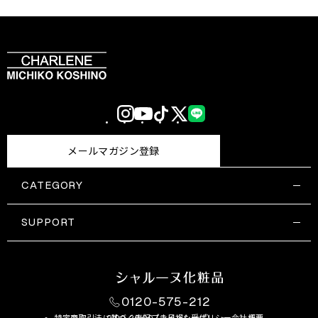
Instagram
YouTube
TikTok
X
LINE
(Twitter)
メールマガジン登録
CATEGORY
すべての商品一覧
コスメティックス
SUPPORT
サプリメント・保健機能食品
ご利用ガイド
食品・飲料
お問い合わせ
お悩み・効果
0120-575-212