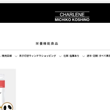
栄養機能食品
：
発売日順
表示切替
ウィンドウショッピング
在庫：
在庫あり
通常・定期：
すべて表