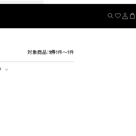
閉じる
対象商品：
1件
1件～1件
示