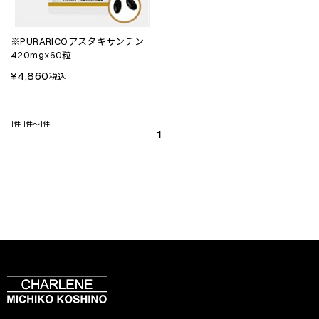
※PURARICOアスタキサンチン
420mgx60粒
¥4,860
税込
1件
1件～1件
1