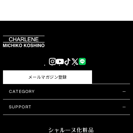
Instagram
YouTube
TikTok
X
LINE
(Twitter)
メールマガジン登録
CATEGORY
すべての商品一覧
コスメティックス
SUPPORT
サプリメント・保健機能食品
ご利用ガイド
食品・飲料
お問い合わせ
お悩み・効果