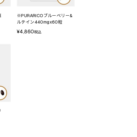
葉
※PURARICOブルーベリー&
ルテイン440mgx60粒
¥4,860
税込
リ