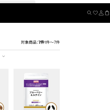
閉じる
対象商品：
7件
1件～7件