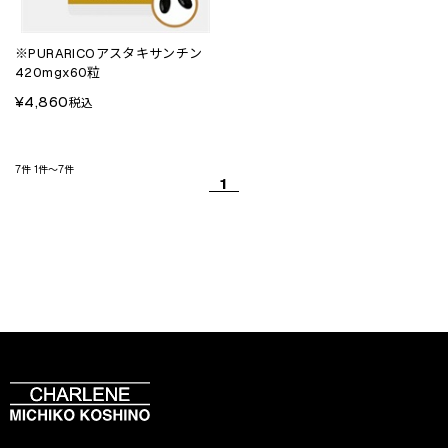
※PURARICOアスタキサンチン
420mgx60粒
¥4,860
税込
7件
1件～7件
1