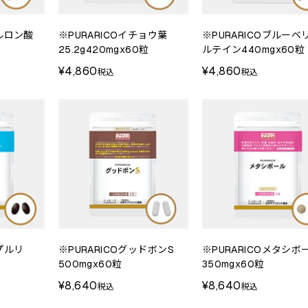
アルロン酸
※PURARICOイチョウ葉
※PURARICOブルーベ
25.2g420mgx60粒
ルテイン440mgx60粒
¥4,860
¥4,860
税込
税込
るプルリ
※PURARICOグッドボンS
※PURARICOメタシボ
500mgx60粒
350mgx60粒
¥8,640
¥8,640
税込
税込