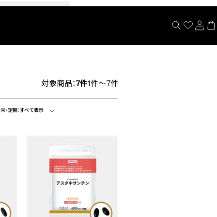
閉じる
対象商品：
7件
1件～7件
常・定期：
すべて表示