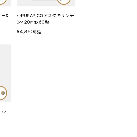
リー&
※PURARICOアスタキサンチ
ン420mgx60粒
¥4,860
税込
ール