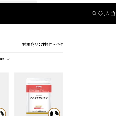
閉じる
対象商品：
7件
1件～7件
可能