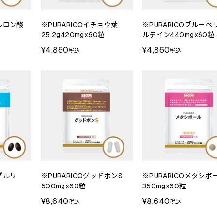
アルロン酸
※PURARICOイチョウ葉
※PURARICOブルーベ
25.2g420mgx60粒
ルテイン440mgx60粒
¥4,860
¥4,860
税込
税込
るプルリ
※PURARICOグッドボンS
※PURARICOメタシボ
500mgx60粒
350mgx60粒
¥8,640
¥8,640
税込
税込