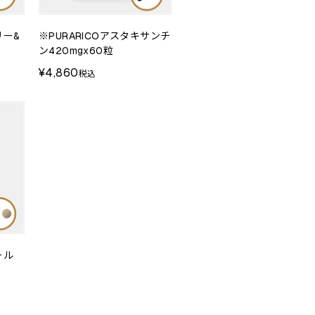
リー&
※PURARICOアスタキサンチ
ン420mgx60粒
¥4,860
税込
ール