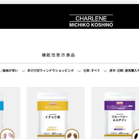
機能性表示食品
：
価格が安い
表示切替
ウィンドウショッピング
在庫：
すべて
通常・定期：
通常購入