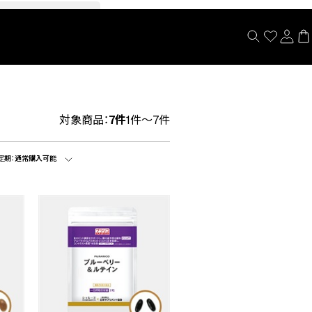
閉じる
対象商品：
7件
1件～7件
定期：
通常購入可能