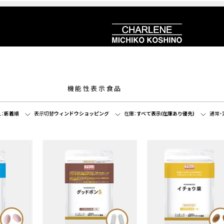
機能性表示食品
：
新着順
表示切替
ウィンドウショッピング
在庫：
すべて表示(在庫あり優先)
通常・