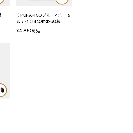
葉
※PURARICOブルーベリー&
ルテイン440mgx60粒
¥4,860
税込
リ