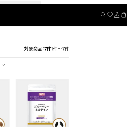
閉じる
対象商品：
7件
1件～7件