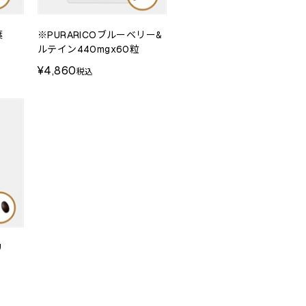
葉
※PURARICOブルーベリー&
ルテイン440mgx60粒
¥4,860
税込
リ