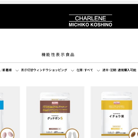
機能性表示食品
：
新着順
表示切替
ウィンドウショッピング
在庫：
すべて
通常・定期：
通常購入可能