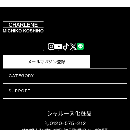
Instagram
YouTube
TikTok
X
LINE
(Twitter)
メールマガジン登録
CATEGORY
すべての商品一覧
コスメティックス
SUPPORT
サプリメント・保健機能食品
ご利用ガイド
食品・飲料
お問い合わせ
お悩み・効果
0120-575-212