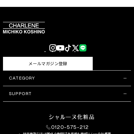
Instagram
YouTube
TikTok
X
LINE
(Twitter)
メールマガジン登録
CATEGORY
すべての商品一覧
コスメティックス
SUPPORT
サプリメント・保健機能食品
ご利用ガイド
食品・飲料
お問い合わせ
お悩み・効果
0120-575-212