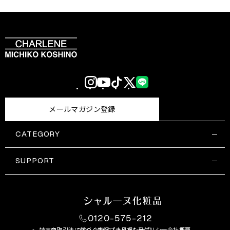
Instagram
YouTube
TikTok
X
LINE
(Twitter)
メールマガジン登録
CATEGORY
すべての商品一覧
コスメティックス
SUPPORT
サプリメント・保健機能食品
ご利用ガイド
食品・飲料
お問い合わせ
お悩み・効果
0120-575-212