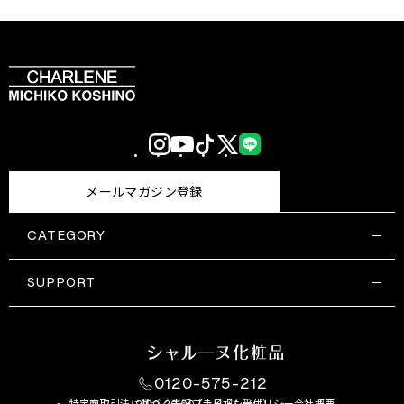
Instagram
YouTube
TikTok
X
LINE
(Twitter)
メールマガジン登録
CATEGORY
すべての商品一覧
コスメティックス
SUPPORT
サプリメント・保健機能食品
ご利用ガイド
食品・飲料
お問い合わせ
お悩み・効果
0120-575-212