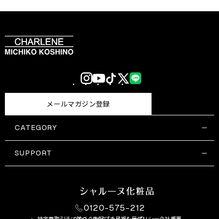
Instagram
YouTube
TikTok
X
LINE
(Twitter)
メールマガジン登録
CATEGORY
すべての商品一覧
コスメティックス
SUPPORT
サプリメント・保健機能食品
ご利用ガイド
食品・飲料
お問い合わせ
お悩み・効果
0120-575-212