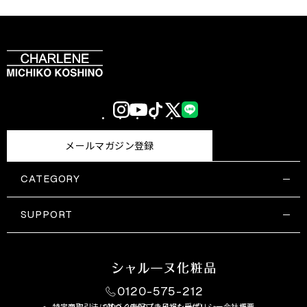
Instagram
YouTube
TikTok
X
LINE
(Twitter)
メールマガジン登録
CATEGORY
すべての商品一覧
コスメティックス
SUPPORT
サプリメント・保健機能食品
ご利用ガイド
食品・飲料
お問い合わせ
お悩み・効果
0120-575-212