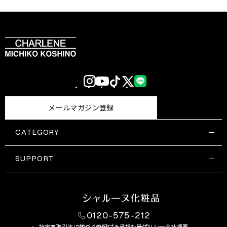
Instagram
YouTube
TikTok
X
LINE
(Twitter)
メールマガジン登録
CATEGORY
すべての商品一覧
コスメティックス
SUPPORT
サプリメント・保健機能食品
ご利用ガイド
食品・飲料
お問い合わせ
お悩み・効果
0120-575-212